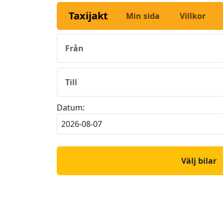
Taxijakt
Min sida
Villkor
Datum:
Välj bilar