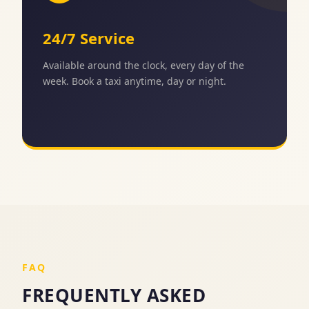
24/7 Service
Available around the clock, every day of the
week. Book a taxi anytime, day or night.
FAQ
FREQUENTLY ASKED