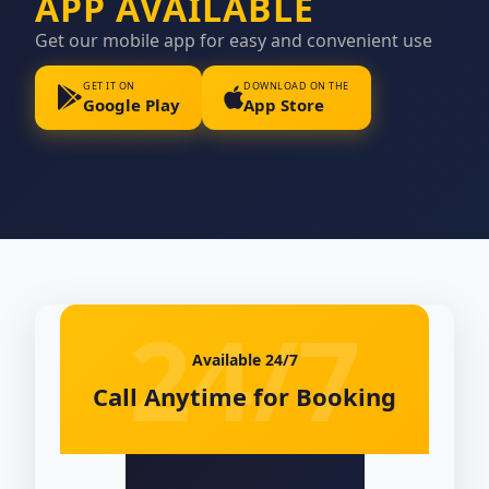
APP AVAILABLE
Get our mobile app for easy and convenient use
GET IT ON
DOWNLOAD ON THE
Google Play
App Store
Available 24/7
Call Anytime for Booking