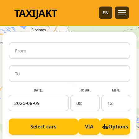
TAXI
JAKT
EN
DATE:
HOUR:
MIN:
Select cars
VIA
Options