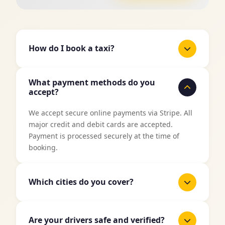
How do I book a taxi?
It's easy to book a taxi with TaxiJakt. Use our
What payment methods do you
booking form above, enter your pickup location
accept?
and destination, select date and time, and then
choose your preferred vehicle type. You'll get an
We accept secure online payments via Stripe. All
instant price quote before confirming your
major credit and debit cards are accepted.
booking.
Payment is processed securely at the time of
booking.
Which cities do you cover?
TaxiJakt covers all major cities in Sweden
including Stockholm, Gothenburg, Malmö,
Are your drivers safe and verified?