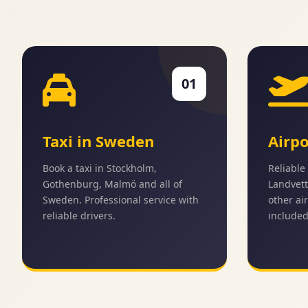
01
Taxi in Sweden
Airpo
Book a taxi in Stockholm,
Reliable 
Gothenburg, Malmö and all of
Landvett
Sweden. Professional service with
other air
reliable drivers.
included