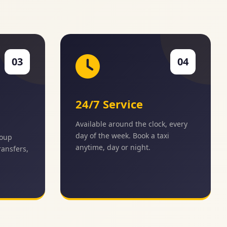
03
04
24/7 Service
Available around the clock, every
day of the week. Book a taxi
roup
anytime, day or night.
transfers,