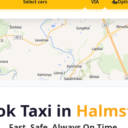
Select cars
VIA
Opti
ok Taxi in
Halms
Fast. Safe. Always On Time.