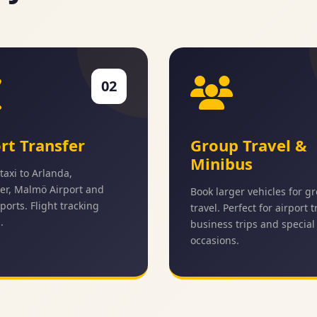
02
rt Transfer
Group Travel &
Minibus
taxi to Arlanda,
er, Malmö Airport and
Book larger vehicles for g
ports. Flight tracking
travel. Perfect for airport 
.
business trips and special
occasions.