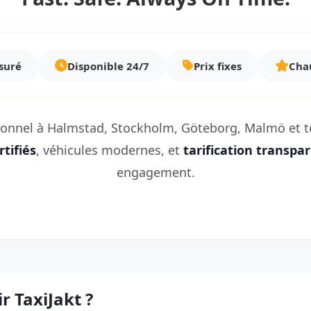
ssuré
Disponible 24/7
Prix fixes
Chau
sionnel à Halmstad, Stockholm, Göteborg, Malmö et to
tifiés
, véhicules modernes, et
tarification transpa
engagement.
r TaxiJakt ?