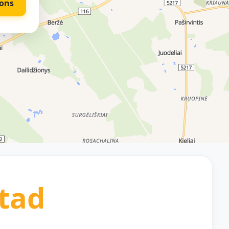
ons
tad