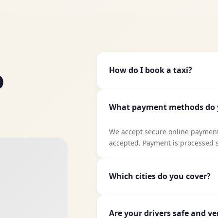
How do I book a taxi?
D
It's easy to book a taxi with Taxi
location and destination, select 
What payment methods do 
type. You'll get an instant price
We accept secure online payments 
accepted. Payment is processed s
Which cities do you cover?
TaxiJakt covers all major cities
Uppsala, Linköping, Västerås, Ö
Are your drivers safe and ve