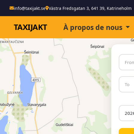
info@taxijakt.se
Västra Fredsgatan 3, 641 39, Katrineholm
TAXI
JAKT
À propos de nous