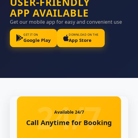
USER-FRIENDLY
APP AVAILABLE
Get our mobile app for easy and convenient use
GET IT ON
DOWNLOAD ON THE
Google Play
App Store
Available 24/7
Call Anytime for Booking