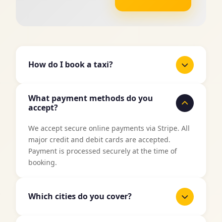
How do I book a taxi?
It's easy to book a taxi with TaxiJakt. Use our
What payment methods do you
booking form above, enter your pickup location
accept?
and destination, select date and time, and then
choose your preferred vehicle type. You'll get an
We accept secure online payments via Stripe. All
instant price quote before confirming your
major credit and debit cards are accepted.
booking.
Payment is processed securely at the time of
booking.
Which cities do you cover?
TaxiJakt covers all major cities in Sweden