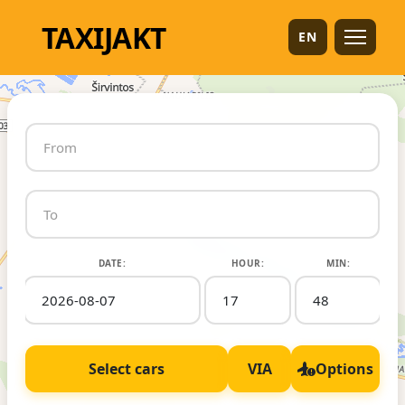
TAXI
JAKT
EN
DATE:
HOUR:
MIN:
Select cars
VIA
Options