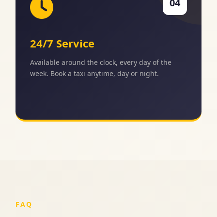
04
24/7 Service
Available around the clock, every day of the
week. Book a taxi anytime, day or night.
FAQ