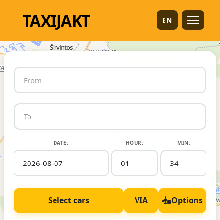
TAXI
JAKT
EN
DATE:
HOUR:
MIN:
Select cars
VIA
Options