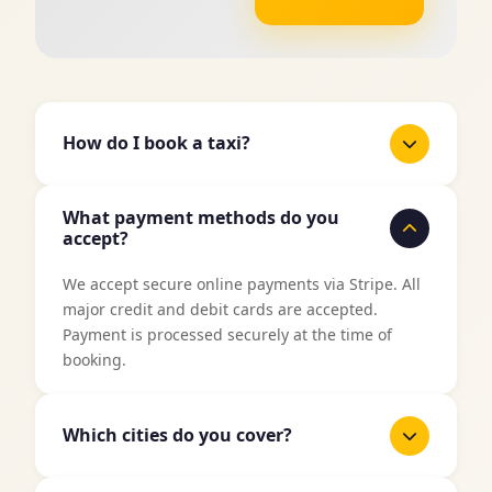
How do I book a taxi?
It's easy to book a taxi with TaxiJakt. Use our
What payment methods do you
booking form above, enter your pickup location
accept?
and destination, select date and time, and then
choose your preferred vehicle type. You'll get an
We accept secure online payments via Stripe. All
instant price quote before confirming your
major credit and debit cards are accepted.
booking.
Payment is processed securely at the time of
booking.
Which cities do you cover?
TaxiJakt covers all major cities in Sweden