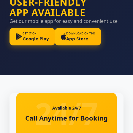
USER-FRIENDLY
APP AVAILABLE
Get our mobile app for easy and convenient use
GET IT ON
DOWNLOAD ON THE
Google Play
App Store
Available 24/7
Call Anytime for Booking