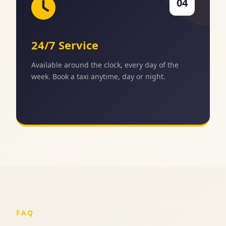
04
24/7 Service
Available around the clock, every day of the
week. Book a taxi anytime, day or night.
FAQ