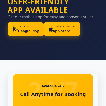
USER-FRIENDLY
APP AVAILABLE
Get our mobile app for easy and convenient use
GET IT ON
DOWNLOAD ON THE
Google Play
App Store
Available 24/7
Call Anytime for Booking