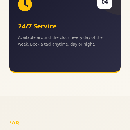
04
24/7 Service
Available around the clock, every day of the
week. Book a taxi anytime, day or night.
FAQ