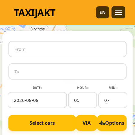
TAXI
JAKT
EN
DATE:
HOUR:
MIN:
Select cars
VIA
Options