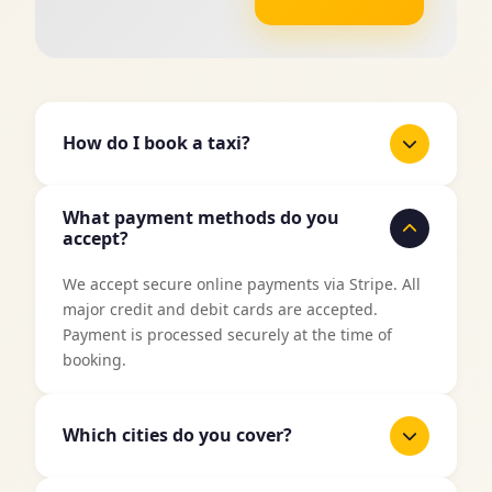
How do I book a taxi?
It's easy to book a taxi with TaxiJakt. Use our
What payment methods do you
booking form above, enter your pickup location
accept?
and destination, select date and time, and then
choose your preferred vehicle type. You'll get an
We accept secure online payments via Stripe. All
instant price quote before confirming your
major credit and debit cards are accepted.
booking.
Payment is processed securely at the time of
booking.
Which cities do you cover?
TaxiJakt covers all major cities in Sweden