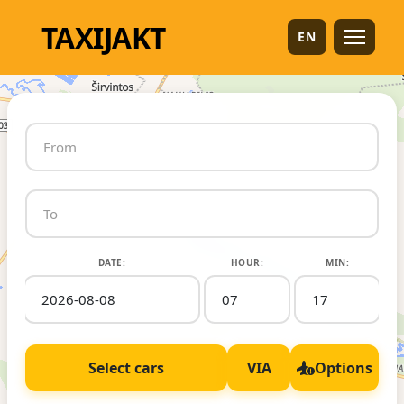
TAXI
JAKT
EN
DATE:
HOUR:
MIN:
Select cars
VIA
Options