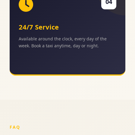
04
24/7 Service
Available around the clock, every day of the
week. Book a taxi anytime, day or night.
FAQ