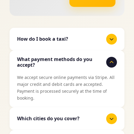
How do I book a taxi?
It's easy to book a taxi with TaxiJakt. Use our
What payment methods do you
booking form above, enter your pickup location
accept?
and destination, select date and time, and then
choose your preferred vehicle type. You'll get an
We accept secure online payments via Stripe. All
instant price quote before confirming your
major credit and debit cards are accepted.
booking.
Payment is processed securely at the time of
booking.
Which cities do you cover?
TaxiJakt covers all major cities in Sweden