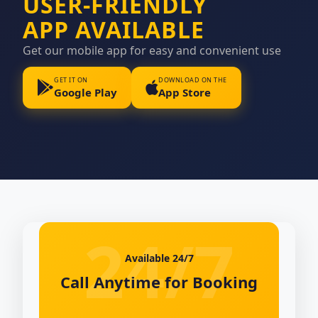
USER-FRIENDLY
APP AVAILABLE
Get our mobile app for easy and convenient use
GET IT ON
DOWNLOAD ON THE
Google Play
App Store
Available 24/7
Call Anytime for Booking