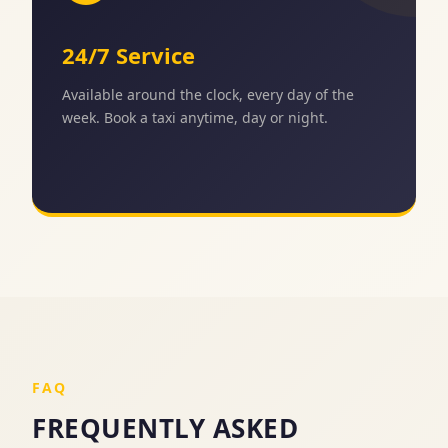
24/7 Service
Available around the clock, every day of the
week. Book a taxi anytime, day or night.
FAQ
FREQUENTLY ASKED