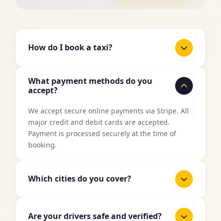
How do I book a taxi?
It's easy to book a taxi with TaxiJakt. Use our
What payment methods do you
booking form above, enter your pickup location
accept?
and destination, select date and time, and then
choose your preferred vehicle type. You'll get an
We accept secure online payments via Stripe. All
instant price quote before confirming your
major credit and debit cards are accepted.
booking.
Payment is processed securely at the time of
booking.
Which cities do you cover?
TaxiJakt covers all major cities in Sweden
including Stockholm, Gothenburg, Malmö,
Are your drivers safe and verified?