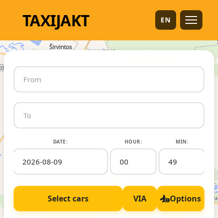
TAXI
JAKT
EN
DATE:
HOUR:
MIN:
Select cars
VIA
Options