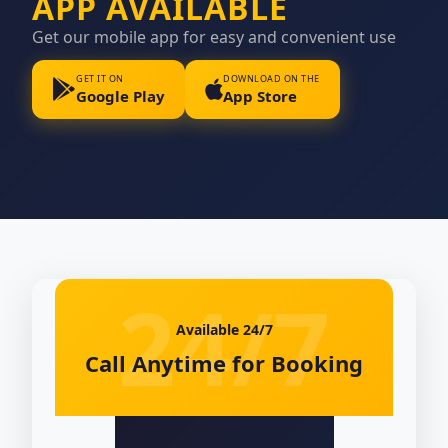
APP AVAILABLE
Get our mobile app for easy and convenient use
GET IT ON
DOWNLOAD ON THE
Google Play
App Store
Available 24/7
Call Anytime for Booking