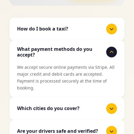
How do I book a taxi?
It's easy to book a taxi with TaxiJakt. Use our
What payment methods do you
booking form above, enter your pickup location
accept?
and destination, select date and time, and then
choose your preferred vehicle type. You'll get an
We accept secure online payments via Stripe. All
instant price quote before confirming your
major credit and debit cards are accepted.
booking.
Payment is processed securely at the time of
booking.
Which cities do you cover?
TaxiJakt covers all major cities in Sweden
including Stockholm, Gothenburg, Malmö,
Are your drivers safe and verified?