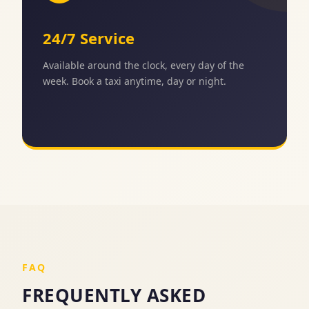
24/7 Service
Available around the clock, every day of the
week. Book a taxi anytime, day or night.
FAQ
FREQUENTLY ASKED