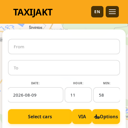
TAXI
JAKT
EN
DATE:
HOUR:
MIN:
Select cars
VIA
Options