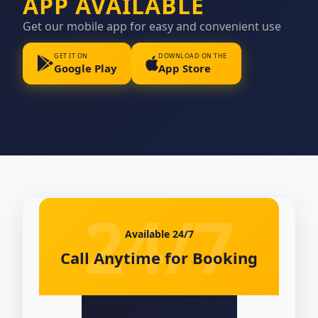
APP AVAILABLE
Get our mobile app for easy and convenient use
GET IT ON
DOWNLOAD ON THE
Google Play
App Store
Available 24/7
Call Anytime for Booking