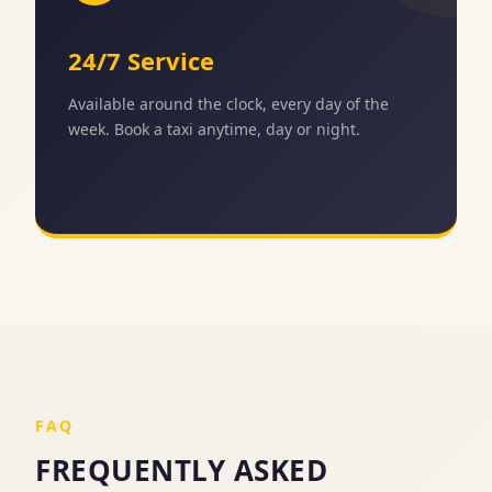
24/7 Service
Available around the clock, every day of the
week. Book a taxi anytime, day or night.
FAQ
FREQUENTLY ASKED