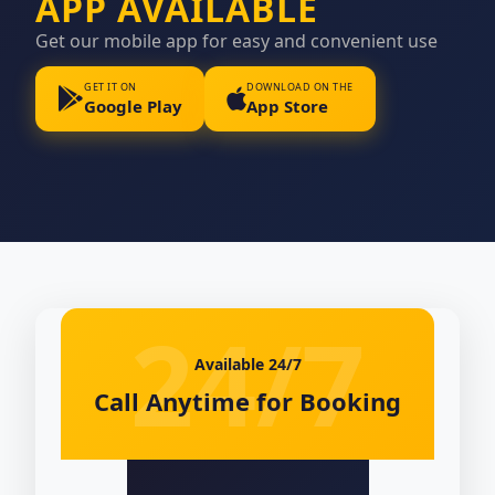
APP AVAILABLE
Get our mobile app for easy and convenient use
GET IT ON
DOWNLOAD ON THE
Google Play
App Store
Available 24/7
Call Anytime for Booking