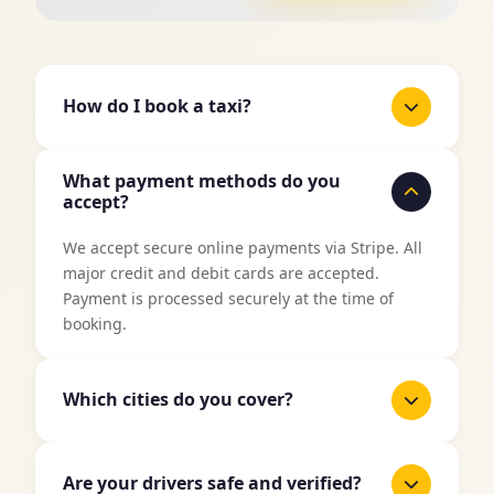
How do I book a taxi?
It's easy to book a taxi with TaxiJakt. Use our
What payment methods do you
booking form above, enter your pickup location
accept?
and destination, select date and time, and then
choose your preferred vehicle type. You'll get an
We accept secure online payments via Stripe. All
instant price quote before confirming your
major credit and debit cards are accepted.
booking.
Payment is processed securely at the time of
booking.
Which cities do you cover?
TaxiJakt covers all major cities in Sweden
including Stockholm, Gothenburg, Malmö,
Are your drivers safe and verified?