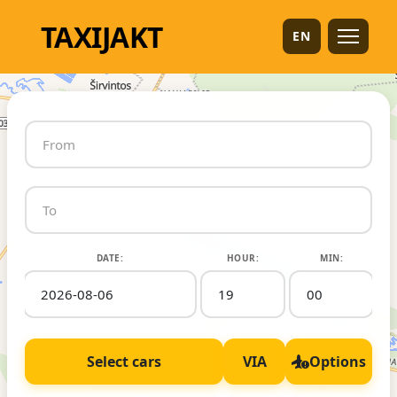
TAXI
JAKT
EN
DATE:
HOUR:
MIN:
Select cars
VIA
Options