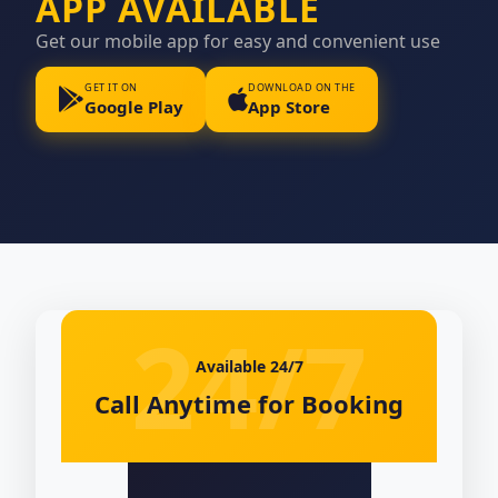
APP AVAILABLE
Get our mobile app for easy and convenient use
GET IT ON
DOWNLOAD ON THE
Google Play
App Store
Available 24/7
Call Anytime for Booking