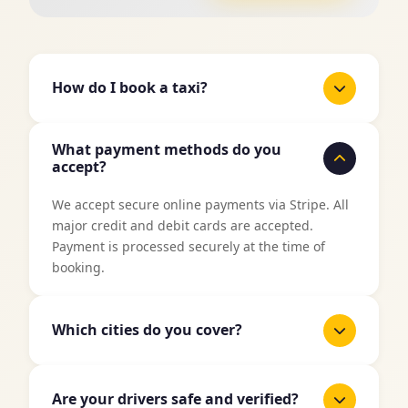
How do I book a taxi?
It's easy to book a taxi with TaxiJakt. Use our
What payment methods do you
booking form above, enter your pickup location
accept?
and destination, select date and time, and then
choose your preferred vehicle type. You'll get an
We accept secure online payments via Stripe. All
instant price quote before confirming your
major credit and debit cards are accepted.
booking.
Payment is processed securely at the time of
booking.
Which cities do you cover?
TaxiJakt covers all major cities in Sweden
including Stockholm, Gothenburg, Malmö,
Are your drivers safe and verified?