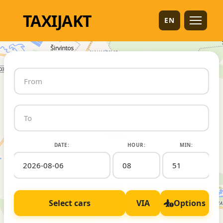
TAXI
JAKT
EN
DATE:
HOUR:
MIN:
Select cars
VIA
Options