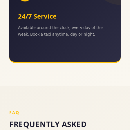
24/7 Service
Available around the clock, every day of the
week. Book a taxi anytime, day or night.
FAQ
FREQUENTLY ASKED