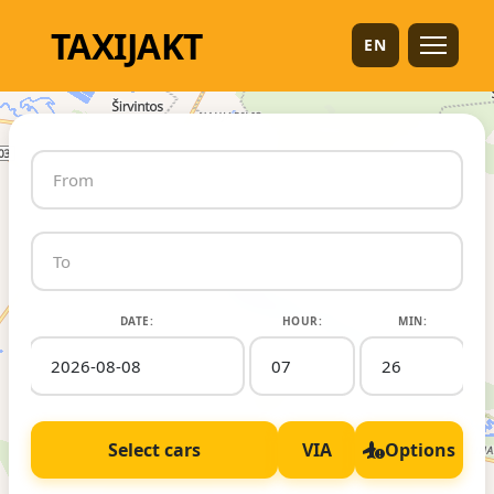
TAXI
JAKT
EN
DATE:
HOUR:
MIN:
Select cars
VIA
Options