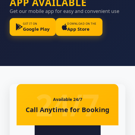
APP AVAILABLE
Get our mobile app for easy and convenient use
GET IT ON
DOWNLOAD ON THE
Google Play
App Store
Available 24/7
Call Anytime for Booking