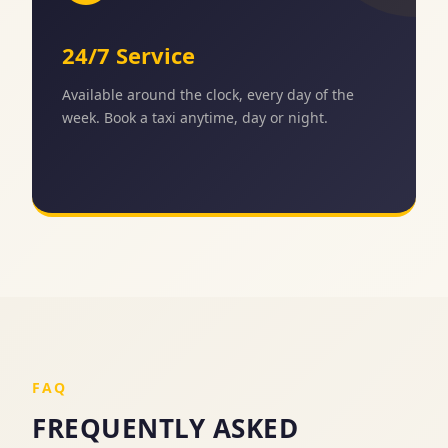
24/7 Service
Available around the clock, every day of the
week. Book a taxi anytime, day or night.
FAQ
FREQUENTLY ASKED