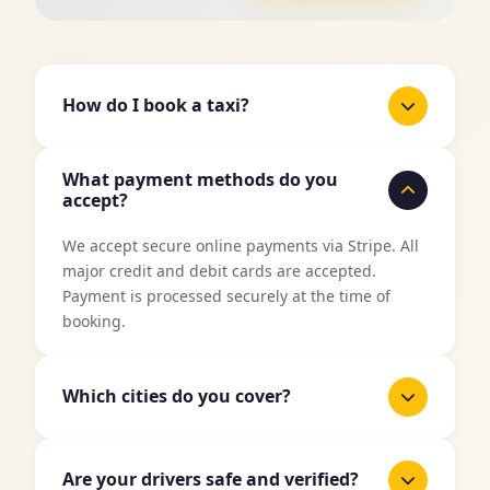
How do I book a taxi?
It's easy to book a taxi with TaxiJakt. Use our
What payment methods do you
booking form above, enter your pickup location
accept?
and destination, select date and time, and then
choose your preferred vehicle type. You'll get an
We accept secure online payments via Stripe. All
instant price quote before confirming your
major credit and debit cards are accepted.
booking.
Payment is processed securely at the time of
booking.
Which cities do you cover?
TaxiJakt covers all major cities in Sweden
including Stockholm, Gothenburg, Malmö,
Are your drivers safe and verified?