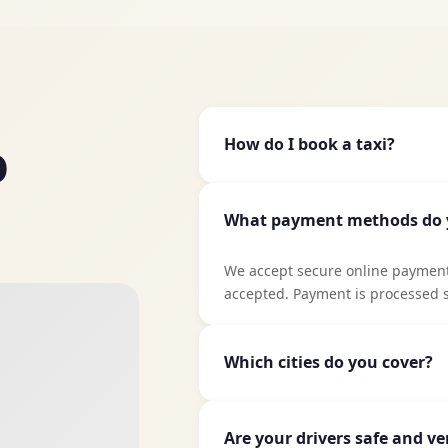
How do I book a taxi?
D
It's easy to book a taxi with Taxi
location and destination, select 
What payment methods do 
type. You'll get an instant price
We accept secure online payments 
accepted. Payment is processed s
Which cities do you cover?
TaxiJakt covers all major cities
Uppsala, Linköping, Västerås, Ö
Are your drivers safe and ve