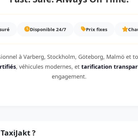
ssuré
Disponible 24/7
Prix fixes
Chau
ssionnel à Varberg, Stockholm, Göteborg, Malmö et tou
tifiés
, véhicules modernes, et
tarification transpa
engagement.
TaxiJakt ?