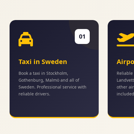
01
Taxi in Sweden
Airpo
Book a taxi in Stockholm,
Reliable 
Gothenburg, Malmö and all of
Landvett
Sweden. Professional service with
other air
reliable drivers.
included