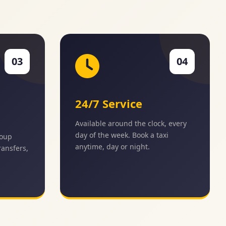
03
04
24/7 Service
Available around the clock, every
day of the week. Book a taxi
roup
anytime, day or night.
transfers,