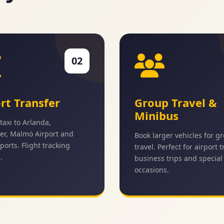
02
rt Transfer
Group Travel &
Minibus
taxi to Arlanda,
er, Malmö Airport and
Book larger vehicles for g
ports. Flight tracking
travel. Perfect for airport 
.
business trips and special
occasions.