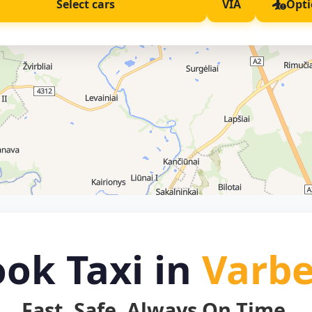
Select cars
VIA
Opti
ok Taxi in
Varbe
Fast. Safe. Always On Time.