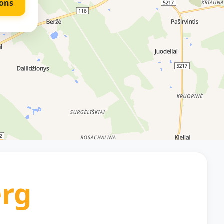
ons
rg