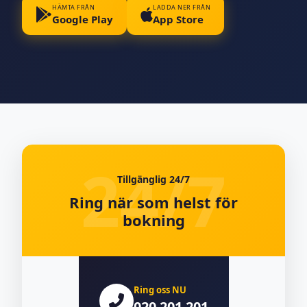
HÄMTA FRÅN
LADDA NER FRÅN
Google Play
App Store
Tillgänglig 24/7
Ring när som helst för
bokning
Ring oss NU
020 201 201