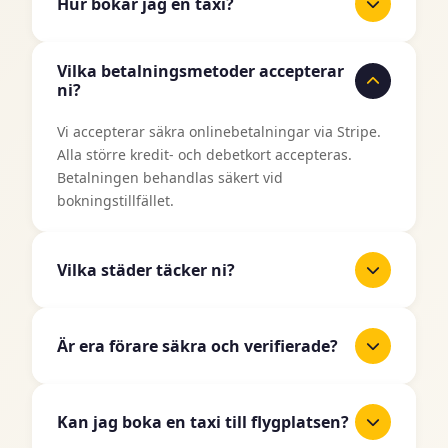
Hur bokar jag en taxi?
Det är enkelt att boka en taxi med TaxiJakt.
Vilka betalningsmetoder accepterar
Använd vårt bokningsformulär ovan, ange din
ni?
upphämtningsplats och destination, välj datum
och tid, och välj sedan din önskade fordonstyp.
Vi accepterar säkra onlinebetalningar via Stripe.
Du får ett omedelbart pris innan du bekräftar din
Alla större kredit- och debetkort accepteras.
bokning.
Betalningen behandlas säkert vid
bokningstillfället.
Vilka städer täcker ni?
TaxiJakt täcker alla större städer i Sverige
inklusive Stockholm, Göteborg, Malmö, Uppsala,
Är era förare säkra och verifierade?
Linköping, Västerås, Örebro, Norrköping,
Helsingborg, Jönköping och många fler. Vi
Ja, alla våra taxiförare är licensierade
expanderar kontinuerligt till fler områden.
professionella förare som har genomgått
Kan jag boka en taxi till flygplatsen?
noggranna bakgrundskontroller och verifiering.