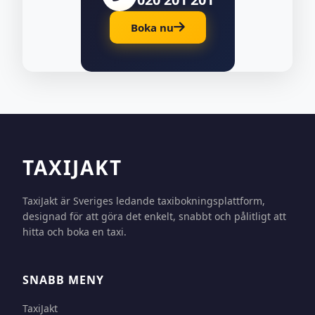
Boka nu
TAXIJAKT
TaxiJakt är Sveriges ledande taxibokningsplattform,
designad för att göra det enkelt, snabbt och pålitligt att
hitta och boka en taxi.
SNABB MENY
TaxiJakt