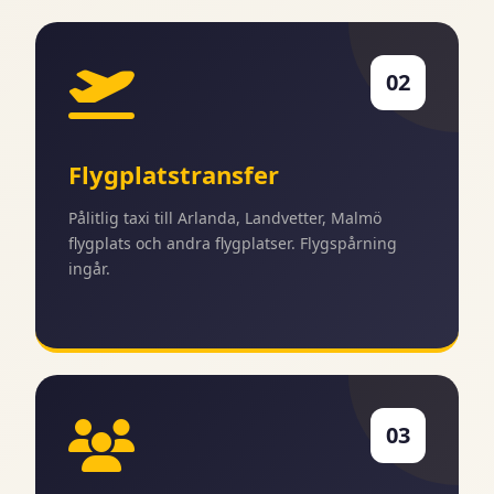
02
Flygplatstransfer
Pålitlig taxi till Arlanda, Landvetter, Malmö
flygplats och andra flygplatser. Flygspårning
ingår.
03