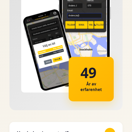
49
År av
erfarenhet