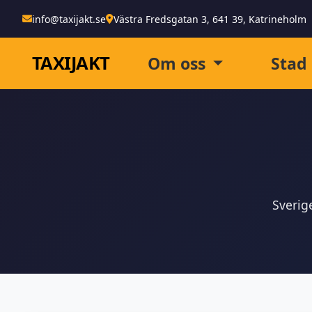
info@taxijakt.se
Västra Fredsgatan 3, 641 39, Katrineholm
TAXI
JAKT
Om oss
Stad
Sverig