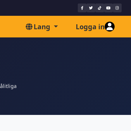
Lang
Logga in
litliga