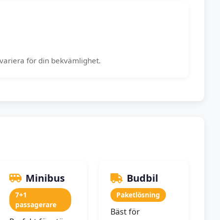
variera för din bekvämlighet.
Minibus
Budbil
7+1
Paketlösning
passagerare
Bäst för