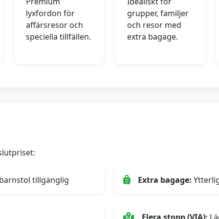
Premium
Idealiskt för
lyxfordon för
grupper, familjer
affärsresor och
och resor med
speciella tillfällen.
extra bagage.
lutpriset:
arnstol tillgänglig
Extra bagage:
Ytterl
Flera stopp (VIA):
Läg