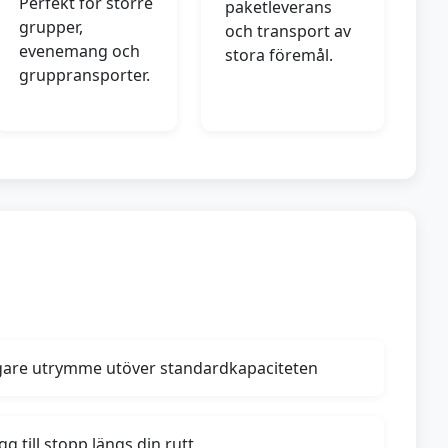
Perfekt för större
paketleverans
grupper,
och transport av
evenemang och
stora föremål.
gruppransporter.
igare utrymme utöver standardkapaciteten
g till stopp längs din rutt