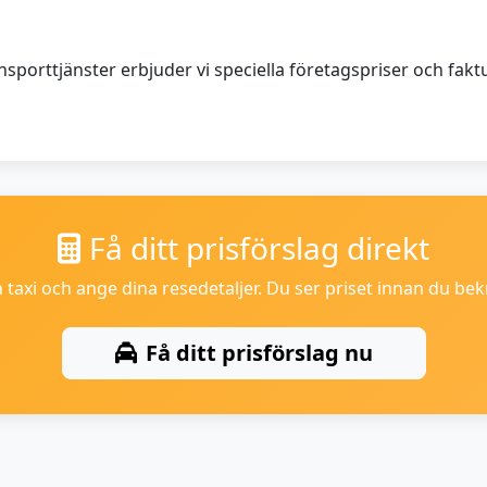
orttjänster erbjuder vi speciella företagspriser och faktu
Få ditt prisförslag direkt
en taxi och ange dina resedetaljer. Du ser priset innan du be
Få ditt prisförslag nu