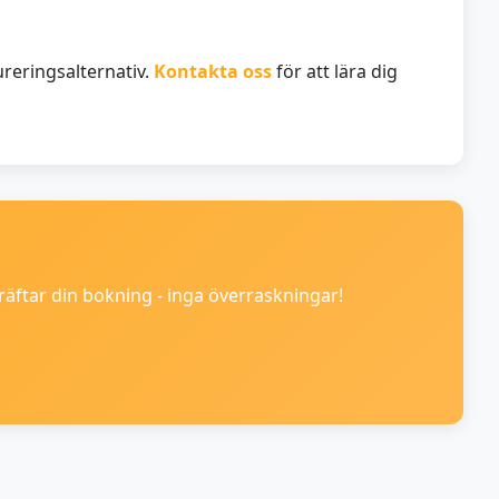
reringsalternativ.
Kontakta oss
för att lära dig
kräftar din bokning - inga överraskningar!