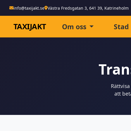
info@taxijakt.se
Västra Fredsgatan 3, 641 39, Katrineholm
TAXI
JAKT
Om oss
Stad
Tran
Rättvisa
att be