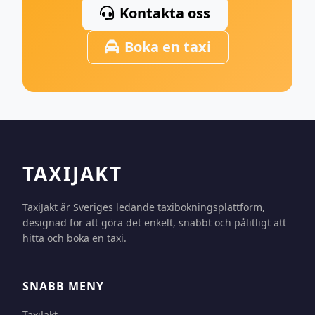
Kontakta oss
Boka en taxi
TAXIJAKT
TaxiJakt är Sveriges ledande taxibokningsplattform,
designad för att göra det enkelt, snabbt och pålitligt att
hitta och boka en taxi.
SNABB MENY
TaxiJakt