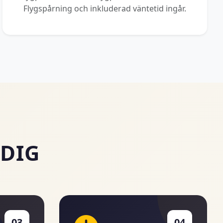
Flygspårning och inkluderad väntetid ingår.
 DIG
03
04