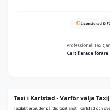
Licensierad & F
Professionell taxitj
Certifierade förare
Taxi i Karlstad - Varför välja Taxi
TaxiJakt erbjuder pålitlig taxitjänst i Karlstad oc