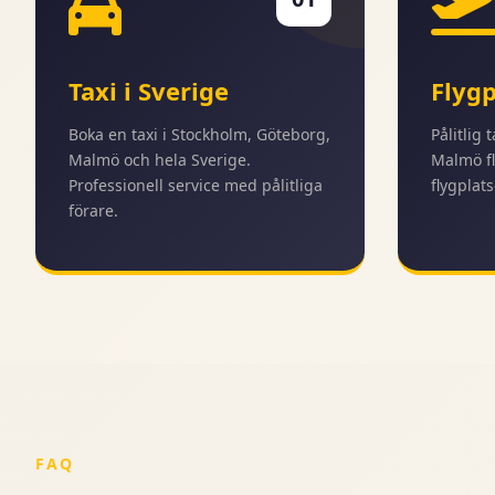
Taxi i Sverige
Flygp
Boka en taxi i Stockholm, Göteborg,
Pålitlig 
Malmö och hela Sverige.
Malmö fl
Professionell service med pålitliga
flygplats
förare.
FAQ