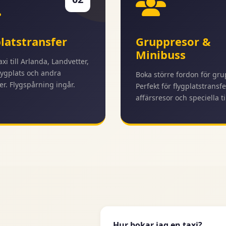
latstransfer
Gruppresor &
Minibuss
taxi till Arlanda, Landvetter,
ygplats och andra
Boka större fordon för gru
er. Flygspårning ingår.
Perfekt för flygplatstransfe
affärsresor och speciella til
Hur bokar jag en taxi?