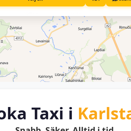
oka Taxi i
Karlst
Snabb. Säker. Alltid i tid.