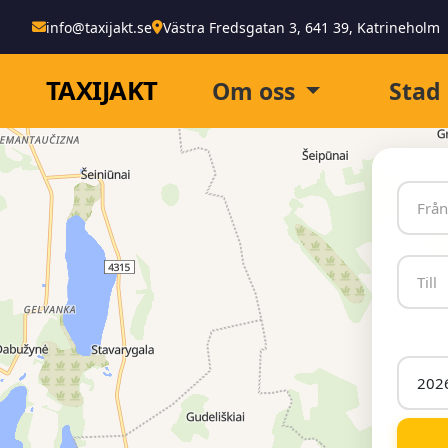
info@taxijakt.se
Västra Fredsgatan 3, 641 39, Katrineholm
TAXI
JAKT
Om oss
Stad