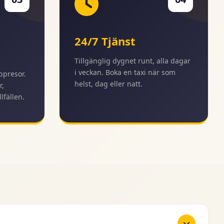
24/7 Tjänst
Tillgänglig dygnet runt, alla dagar
i veckan. Boka en taxi när som
ppresor.
helst, dag eller natt.
r,
lfällen.