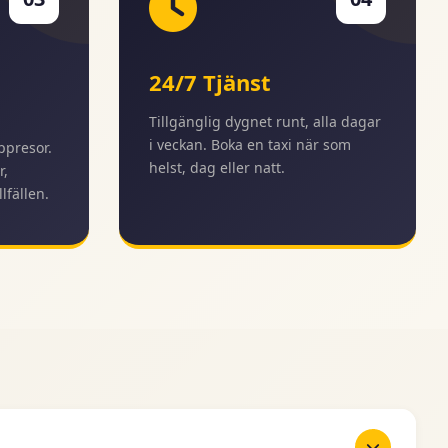
24/7 Tjänst
Tillgänglig dygnet runt, alla dagar
i veckan. Boka en taxi när som
ppresor.
helst, dag eller natt.
r,
lfällen.