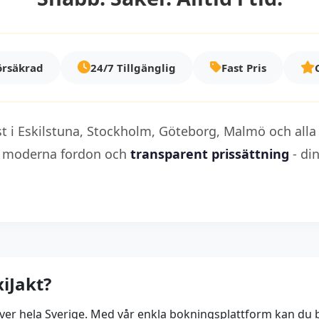
örsäkrad
24/7 Tillgänglig
Fast Pris
st i Eskilstuna, Stockholm, Göteborg, Malmö och alla
, moderna fordon och
transparent prissättning
- din
xiJakt?
ch över hela Sverige. Med vår enkla bokningsplattform kan d