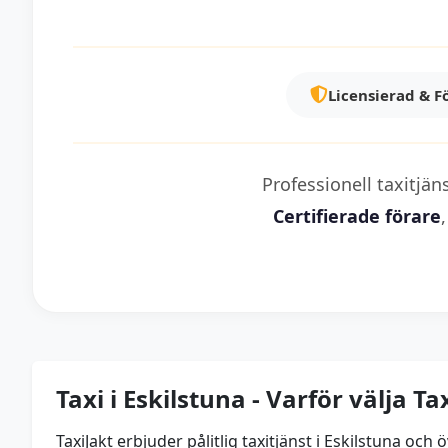
Licensierad & F
Professionell taxitjän
Certifierade förare
Taxi i Eskilstuna - Varför välja Ta
TaxiJakt erbjuder pålitlig taxitjänst i Eskilstuna o