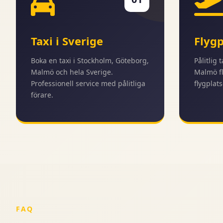
Taxi i Sverige
Flygp
Boka en taxi i Stockholm, Göteborg,
Pålitlig 
Malmö och hela Sverige.
Malmö fl
Professionell service med pålitliga
flygplats
förare.
FAQ