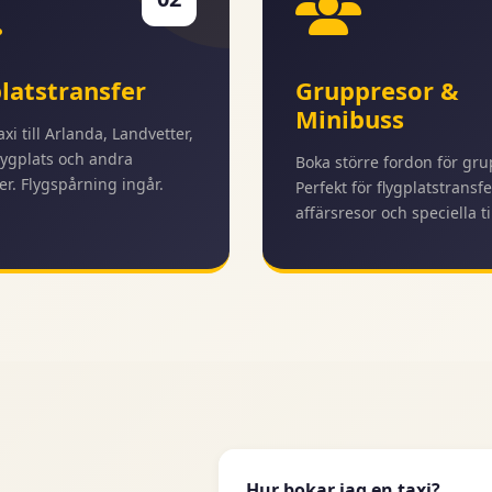
latstransfer
Gruppresor &
Minibuss
taxi till Arlanda, Landvetter,
ygplats och andra
Boka större fordon för gru
er. Flygspårning ingår.
Perfekt för flygplatstransfe
affärsresor och speciella til
Hur bokar jag en taxi?