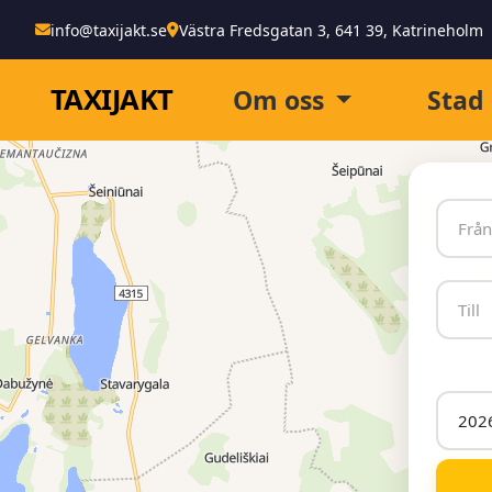
info@taxijakt.se
Västra Fredsgatan 3, 641 39, Katrineholm
TAXI
JAKT
Om oss
Stad