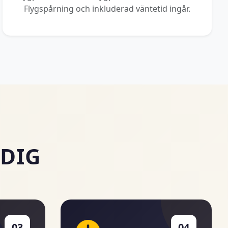
Flygspårning och inkluderad väntetid ingår.
 DIG
03
04