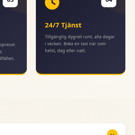
24/7 Tjänst
Tillgänglig dygnet runt, alla dagar
i veckan. Boka en taxi när som
ppresor.
helst, dag eller natt.
r,
lfällen.