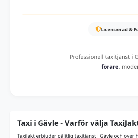
Licensierad & F
Professionell taxitjänst i
förare
, mode
Taxi i Gävle - Varför välja TaxiJak
TaxiJakt erbjuder pålitlig taxitjänst i Gävle och ö