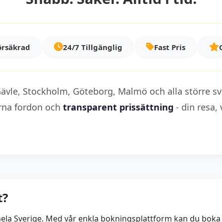
örsäkrad
24/7 Tillgänglig
Fast Pris
 Gävle, Stockholm, Göteborg, Malmö och alla större s
rna fordon och
transparent prissättning
- din resa,
t?
ver hela Sverige. Med vår enkla bokningsplattform kan du bok