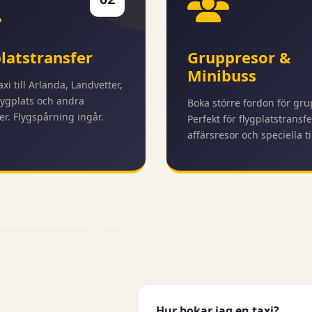
latstransfer
Gruppresor &
Minibuss
taxi till Arlanda, Landvetter,
ygplats och andra
Boka större fordon för gru
er. Flygspårning ingår.
Perfekt för flygplatstransfe
affärsresor och speciella til
Hur bokar jag en taxi?