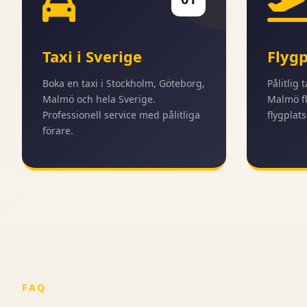
Taxi i Sverige
Flygp
Boka en taxi i Stockholm, Göteborg,
Pålitlig 
Malmö och hela Sverige.
Malmö fl
Professionell service med pålitliga
flygplats
förare.
FAQ