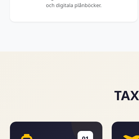
och digitala plånböcker.
TAX
01