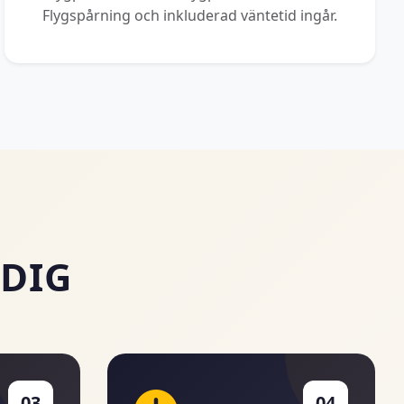
Flygspårning och inkluderad väntetid ingår.
 DIG
03
04