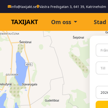
info@taxijakt.se
Västra Fredsgatan 3, 641 39, Katrineholm
TAXI
JAKT
Om oss
Stad