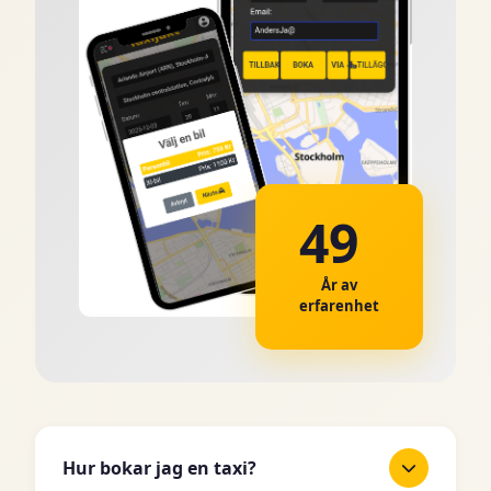
49
År av
erfarenhet
Hur bokar jag en taxi?