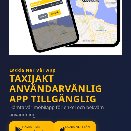
Ladda Ner Vår App
TAXIJAKT
ANVÄNDARVÄNLIG
APP TILLGÄNGLIG
Hämta vår mobilapp för enkel och bekväm
användning
HÄMTA FRÅN
LADDA NER FRÅN