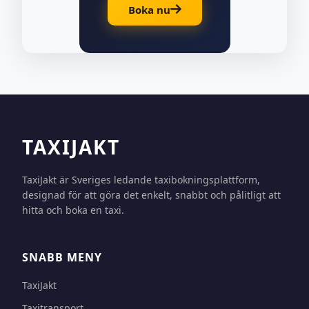
Boka nu
TAXIJAKT
TaxiJakt är Sveriges ledande taxibokningsplattform,
designad för att göra det enkelt, snabbt och pålitligt att
hitta och boka en taxi.
SNABB MENY
TaxiJakt
Taxitransport