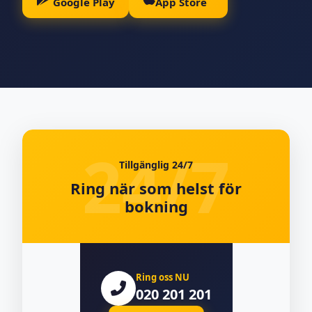
Google Play
App Store
Tillgänglig 24/7
Ring när som helst för
bokning
Ring oss NU
020 201 201