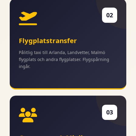
02
Flygplatstransfer
Pålitlig taxi till Arlanda, Landvetter, Malmö
flygplats och andra flygplatser. Flygspårning
ingår.
03