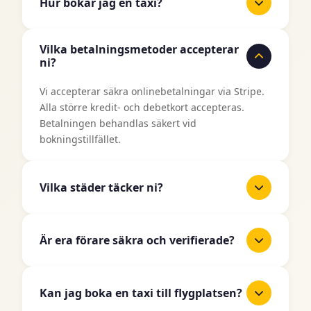
Hur bokar jag en taxi?
Det är enkelt att boka en taxi med TaxiJakt.
Vilka betalningsmetoder accepterar
Använd vårt bokningsformulär ovan, ange din
ni?
upphämtningsplats och destination, välj datum
och tid, och välj sedan din önskade fordonstyp.
Vi accepterar säkra onlinebetalningar via Stripe.
Du får ett omedelbart pris innan du bekräftar din
Alla större kredit- och debetkort accepteras.
bokning.
Betalningen behandlas säkert vid
bokningstillfället.
Vilka städer täcker ni?
TaxiJakt täcker alla större städer i Sverige
inklusive Stockholm, Göteborg, Malmö, Uppsala,
Är era förare säkra och verifierade?
Linköping, Västerås, Örebro, Norrköping,
Helsingborg, Jönköping och många fler. Vi
Ja, alla våra taxiförare är licensierade
expanderar kontinuerligt till fler områden.
professionella förare som har genomgått
Kan jag boka en taxi till flygplatsen?
noggranna bakgrundskontroller och verifiering.