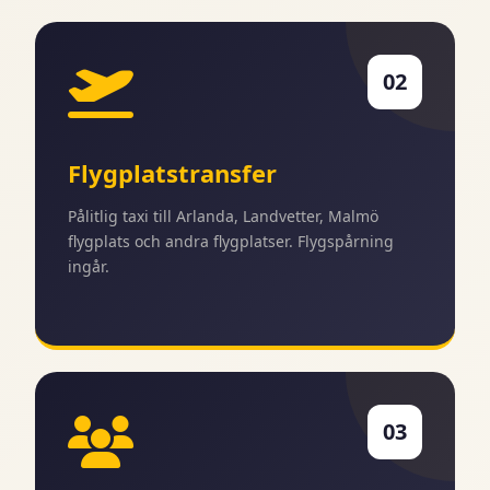
02
Flygplatstransfer
Pålitlig taxi till Arlanda, Landvetter, Malmö
flygplats och andra flygplatser. Flygspårning
ingår.
03