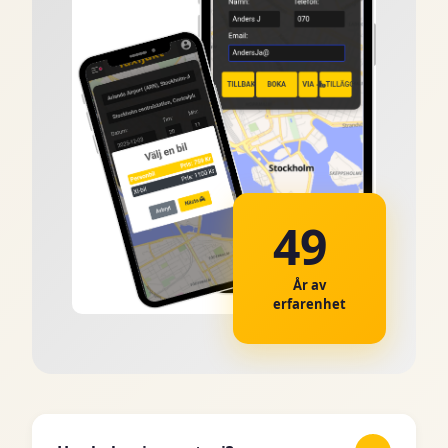
49
År av
erfarenhet