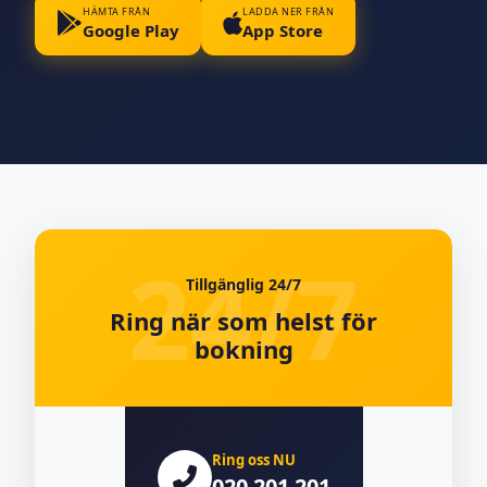
HÄMTA FRÅN
LADDA NER FRÅN
Google Play
App Store
Tillgänglig 24/7
Ring när som helst för
bokning
Ring oss NU
020 201 201