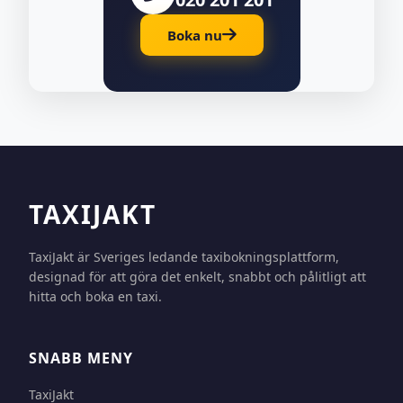
Boka nu
TAXIJAKT
TaxiJakt är Sveriges ledande taxibokningsplattform,
designad för att göra det enkelt, snabbt och pålitligt att
hitta och boka en taxi.
SNABB MENY
TaxiJakt