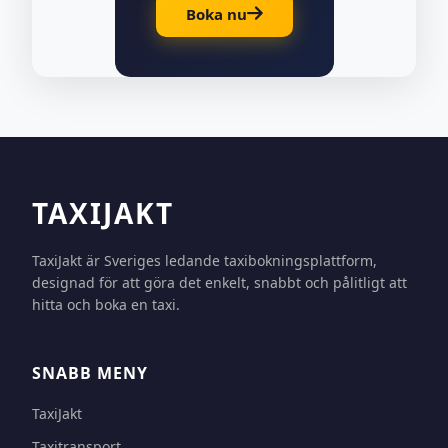
Boka nu
TAXIJAKT
TaxiJakt är Sveriges ledande taxibokningsplattform,
designad för att göra det enkelt, snabbt och pålitligt att
hitta och boka en taxi.
SNABB MENY
TaxiJakt
Taxitransport