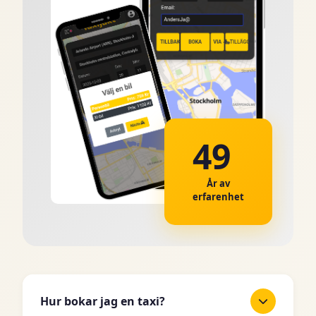
49
År av
erfarenhet
Hur bokar jag en taxi?