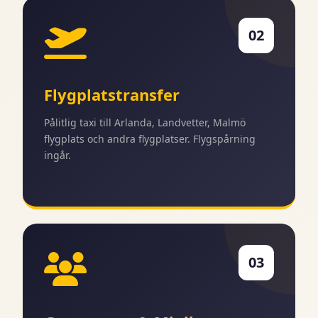
02
Flygplatstransfer
Pålitlig taxi till Arlanda, Landvetter, Malmö
flygplats och andra flygplatser. Flygspårning
ingår.
03