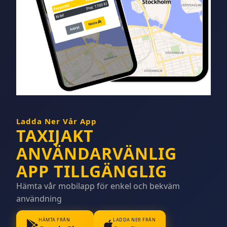
Ladda Ner Vår App
TAXIJAKT
ANVÄNDARVÄNLIG
APP TILLGÄNGLIG
Hämta vår mobilapp för enkel och bekväm
användning
HÄMTA FRÅN
LADDA NER FRÅN