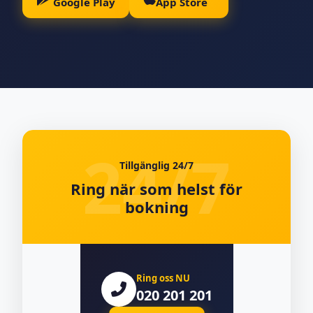
Google Play
App Store
Tillgänglig 24/7
Ring när som helst för
bokning
Ring oss NU
020 201 201