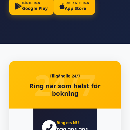
HÄMTA FRÅN
LADDA NER FRÅN
Google Play
App Store
Tillgänglig 24/7
Ring när som helst för
bokning
Ring oss NU
020 201 201