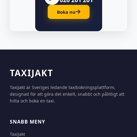
Boka nu
TAXIJAKT
TaxiJakt är Sveriges ledande taxibokningsplattform,
designad för att göra det enkelt, snabbt och pålitligt att
hitta och boka en taxi.
SNABB MENY
TaxiJakt