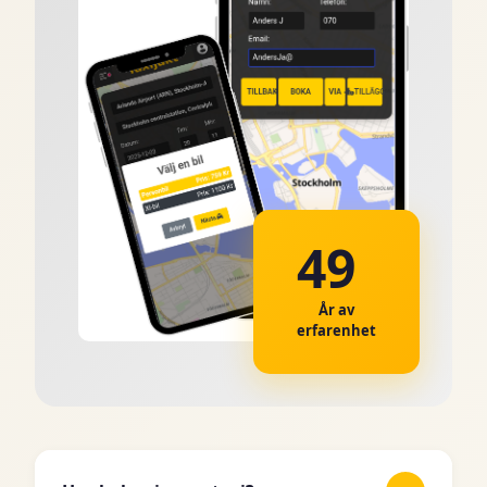
49
År av
erfarenhet