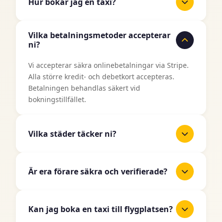
Hur bokar jag en taxi?
Det är enkelt att boka en taxi med TaxiJakt.
Vilka betalningsmetoder accepterar
Använd vårt bokningsformulär ovan, ange din
ni?
upphämtningsplats och destination, välj datum
och tid, och välj sedan din önskade fordonstyp.
Vi accepterar säkra onlinebetalningar via Stripe.
Du får ett omedelbart pris innan du bekräftar din
Alla större kredit- och debetkort accepteras.
bokning.
Betalningen behandlas säkert vid
bokningstillfället.
Vilka städer täcker ni?
TaxiJakt täcker alla större städer i Sverige
inklusive Stockholm, Göteborg, Malmö, Uppsala,
Är era förare säkra och verifierade?
Linköping, Västerås, Örebro, Norrköping,
Helsingborg, Jönköping och många fler. Vi
Ja, alla våra taxiförare är licensierade
expanderar kontinuerligt till fler områden.
professionella förare som har genomgått
Kan jag boka en taxi till flygplatsen?
noggranna bakgrundskontroller och verifiering.