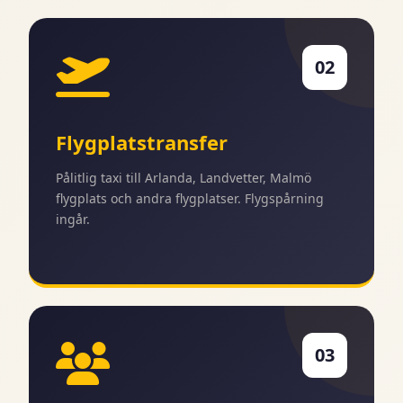
02
Flygplatstransfer
Pålitlig taxi till Arlanda, Landvetter, Malmö
flygplats och andra flygplatser. Flygspårning
ingår.
03