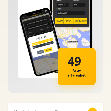
49
År av
erfarenhet