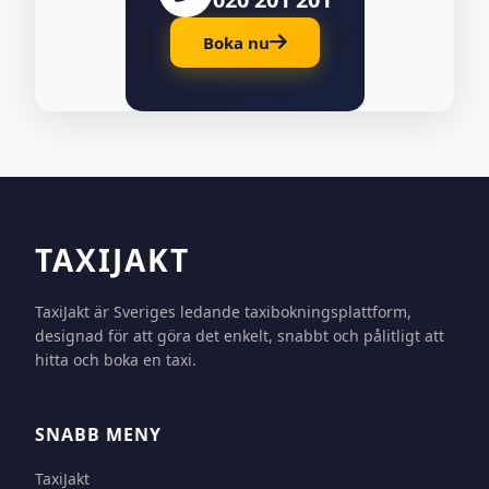
Boka nu
TAXIJAKT
TaxiJakt är Sveriges ledande taxibokningsplattform,
designad för att göra det enkelt, snabbt och pålitligt att
hitta och boka en taxi.
SNABB MENY
TaxiJakt