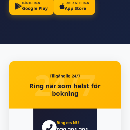
HÄMTA FRÅN
LADDA NER FRÅN
Google Play
App Store
Tillgänglig 24/7
Ring när som helst för
bokning
Ring oss NU
020 201 201