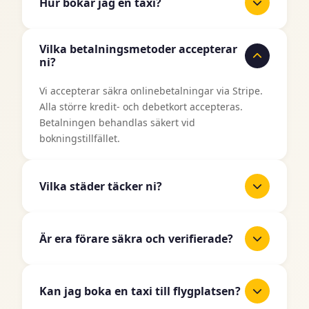
Hur bokar jag en taxi?
Det är enkelt att boka en taxi med TaxiJakt.
Vilka betalningsmetoder accepterar
Använd vårt bokningsformulär ovan, ange din
ni?
upphämtningsplats och destination, välj datum
och tid, och välj sedan din önskade fordonstyp.
Vi accepterar säkra onlinebetalningar via Stripe.
Du får ett omedelbart pris innan du bekräftar din
Alla större kredit- och debetkort accepteras.
bokning.
Betalningen behandlas säkert vid
bokningstillfället.
Vilka städer täcker ni?
TaxiJakt täcker alla större städer i Sverige
inklusive Stockholm, Göteborg, Malmö, Uppsala,
Är era förare säkra och verifierade?
Linköping, Västerås, Örebro, Norrköping,
Helsingborg, Jönköping och många fler. Vi
Ja, alla våra taxiförare är licensierade
expanderar kontinuerligt till fler områden.
professionella förare som har genomgått
Kan jag boka en taxi till flygplatsen?
noggranna bakgrundskontroller och verifiering.