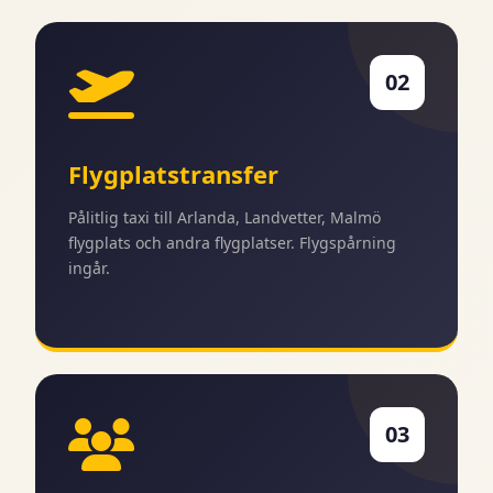
02
Flygplatstransfer
Pålitlig taxi till Arlanda, Landvetter, Malmö
flygplats och andra flygplatser. Flygspårning
ingår.
03