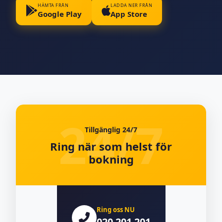
HÄMTA FRÅN
LADDA NER FRÅN
Google Play
App Store
Tillgänglig 24/7
Ring när som helst för
bokning
Ring oss NU
020 201 201