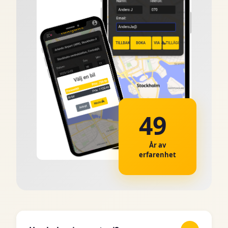
49
År av
erfarenhet