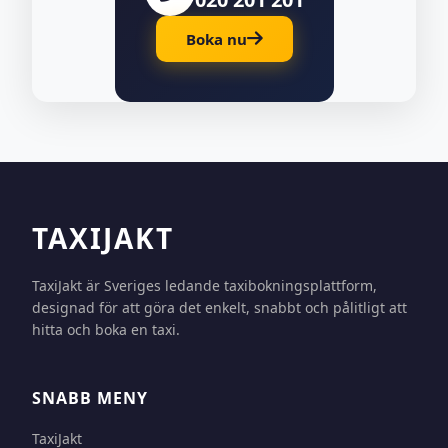
Boka nu
TAXIJAKT
TaxiJakt är Sveriges ledande taxibokningsplattform,
designad för att göra det enkelt, snabbt och pålitligt att
hitta och boka en taxi.
SNABB MENY
TaxiJakt