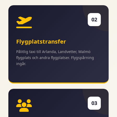
02
Flygplatstransfer
Pålitlig taxi till Arlanda, Landvetter, Malmö
flygplats och andra flygplatser. Flygspårning
ingår.
03