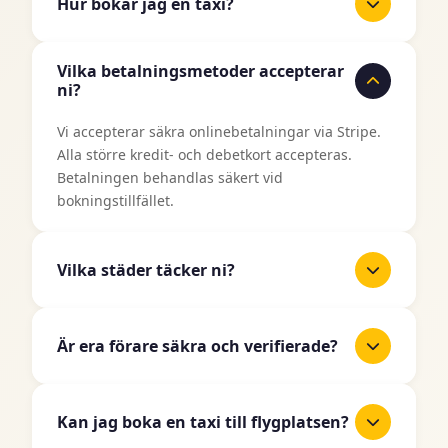
Hur bokar jag en taxi?
Det är enkelt att boka en taxi med TaxiJakt.
Vilka betalningsmetoder accepterar
Använd vårt bokningsformulär ovan, ange din
ni?
upphämtningsplats och destination, välj datum
och tid, och välj sedan din önskade fordonstyp.
Vi accepterar säkra onlinebetalningar via Stripe.
Du får ett omedelbart pris innan du bekräftar din
Alla större kredit- och debetkort accepteras.
bokning.
Betalningen behandlas säkert vid
bokningstillfället.
Vilka städer täcker ni?
TaxiJakt täcker alla större städer i Sverige
inklusive Stockholm, Göteborg, Malmö, Uppsala,
Är era förare säkra och verifierade?
Linköping, Västerås, Örebro, Norrköping,
Helsingborg, Jönköping och många fler. Vi
Ja, alla våra taxiförare är licensierade
expanderar kontinuerligt till fler områden.
professionella förare som har genomgått
Kan jag boka en taxi till flygplatsen?
noggranna bakgrundskontroller och verifiering.