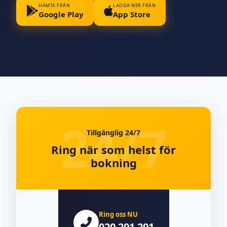
HÄMTA FRÅN
LADDA NER FRÅN
Google Play
App Store
Tillgänglig 24/7
Ring när som helst för
bokning
Ring oss NU
020 201 201