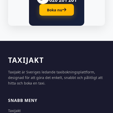
Boka nu
TAXIJAKT
TaxiJakt är Sveriges ledande taxibokningsplattform,
designad för att göra det enkelt, snabbt och pålitligt att
hitta och boka en taxi.
SNABB MENY
TaxiJakt