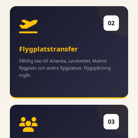
02
Flygplatstransfer
Pålitlig taxi till Arlanda, Landvetter, Malmö
flygplats och andra flygplatser. Flygspårning
ingår.
03