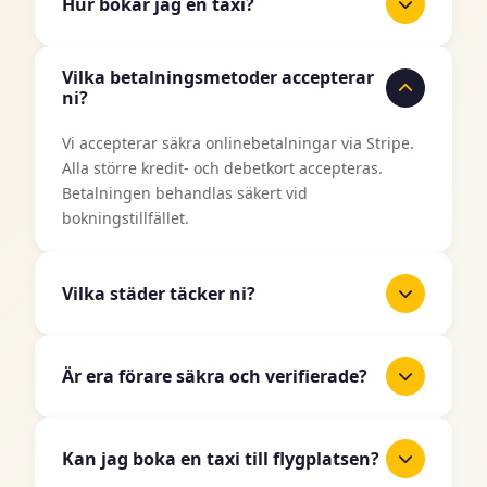
Hur bokar jag en taxi?
Det är enkelt att boka en taxi med TaxiJakt.
Vilka betalningsmetoder accepterar
Använd vårt bokningsformulär ovan, ange din
ni?
upphämtningsplats och destination, välj datum
och tid, och välj sedan din önskade fordonstyp.
Vi accepterar säkra onlinebetalningar via Stripe.
Du får ett omedelbart pris innan du bekräftar din
Alla större kredit- och debetkort accepteras.
bokning.
Betalningen behandlas säkert vid
bokningstillfället.
Vilka städer täcker ni?
TaxiJakt täcker alla större städer i Sverige
inklusive Stockholm, Göteborg, Malmö, Uppsala,
Är era förare säkra och verifierade?
Linköping, Västerås, Örebro, Norrköping,
Helsingborg, Jönköping och många fler. Vi
Ja, alla våra taxiförare är licensierade
expanderar kontinuerligt till fler områden.
professionella förare som har genomgått
Kan jag boka en taxi till flygplatsen?
noggranna bakgrundskontroller och verifiering.