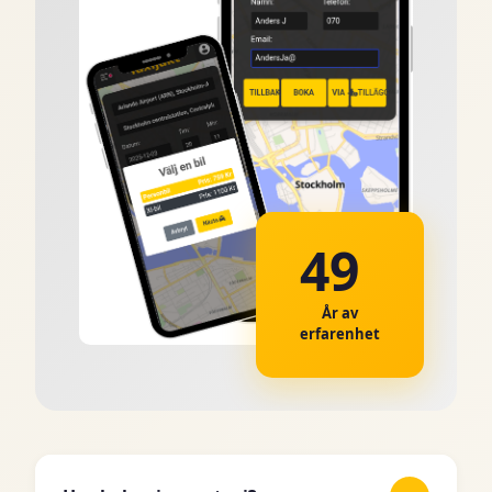
49
År av
erfarenhet