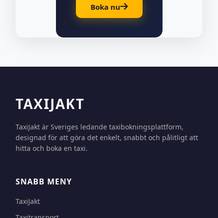
Boka nu
TAXIJAKT
TaxiJakt är Sveriges ledande taxibokningsplattform,
designad för att göra det enkelt, snabbt och pålitligt att
hitta och boka en taxi.
SNABB MENY
TaxiJakt
Taxitransport