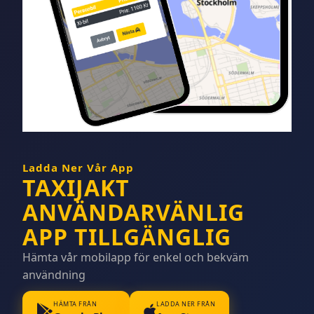
Ladda Ner Vår App
TAXIJAKT
ANVÄNDARVÄNLIG
APP TILLGÄNGLIG
Hämta vår mobilapp för enkel och bekväm
användning
HÄMTA FRÅN
LADDA NER FRÅN