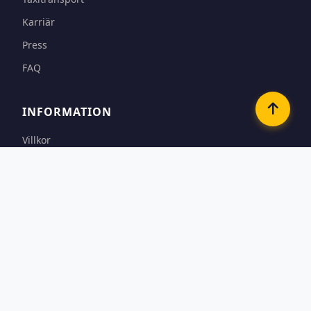
Karriär
Press
FAQ
INFORMATION
Villkor
Betalningsalternativ
Sekretess & Cookies
Kontakt
KONTAKTA OSS
Västra Fredsgatan 3
641 39, Katrineholm