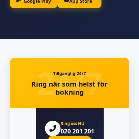
Google Play
App Store
Tillgänglig 24/7
Ring när som helst för
bokning
Ring oss NU
020 201 201