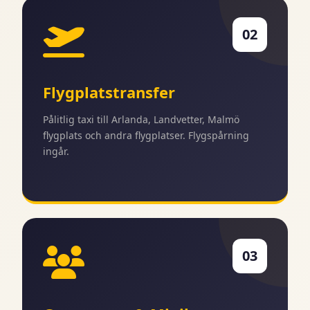
02
Flygplatstransfer
Pålitlig taxi till Arlanda, Landvetter, Malmö
flygplats och andra flygplatser. Flygspårning
ingår.
03