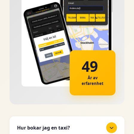
49
År av
erfarenhet
Hur bokar jag en taxi?