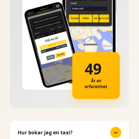
49
År av
erfarenhet
Hur bokar jag en taxi?