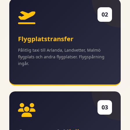
02
Flygplatstransfer
Pålitlig taxi till Arlanda, Landvetter, Malmö
flygplats och andra flygplatser. Flygspårning
ingår.
03