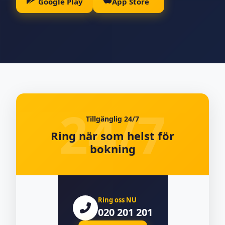
Google Play
App Store
Tillgänglig 24/7
Ring när som helst för
bokning
Ring oss NU
020 201 201