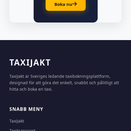
Boka nu
TAXIJAKT
TaxiJakt är Sveriges ledande taxibokningsplattform,
designad för att göra det enkelt, snabbt och pålitligt att
hitta och boka en taxi.
SNABB MENY
TaxiJakt
Taxitransport