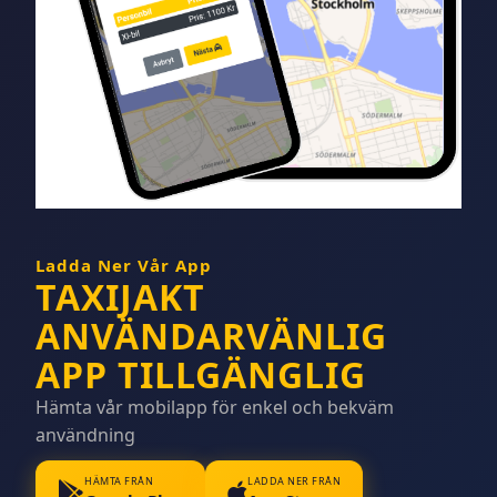
Ladda Ner Vår App
TAXIJAKT
ANVÄNDARVÄNLIG
APP TILLGÄNGLIG
Hämta vår mobilapp för enkel och bekväm
användning
HÄMTA FRÅN
LADDA NER FRÅN