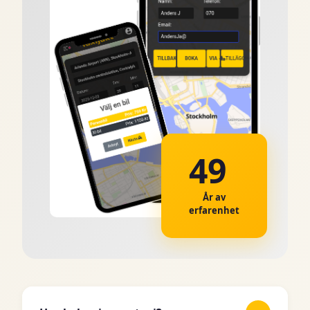
49
År av
erfarenhet