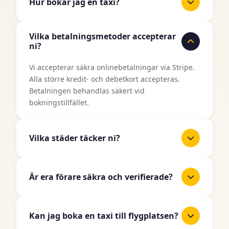
Hur bokar jag en taxi?
Det är enkelt att boka en taxi med TaxiJakt.
Vilka betalningsmetoder accepterar
Använd vårt bokningsformulär ovan, ange din
ni?
upphämtningsplats och destination, välj datum
och tid, och välj sedan din önskade fordonstyp.
Vi accepterar säkra onlinebetalningar via Stripe.
Du får ett omedelbart pris innan du bekräftar din
Alla större kredit- och debetkort accepteras.
bokning.
Betalningen behandlas säkert vid
bokningstillfället.
Vilka städer täcker ni?
TaxiJakt täcker alla större städer i Sverige
inklusive Stockholm, Göteborg, Malmö, Uppsala,
Är era förare säkra och verifierade?
Linköping, Västerås, Örebro, Norrköping,
Helsingborg, Jönköping och många fler. Vi
Ja, alla våra taxiförare är licensierade
expanderar kontinuerligt till fler områden.
professionella förare som har genomgått
Kan jag boka en taxi till flygplatsen?
noggranna bakgrundskontroller och verifiering.