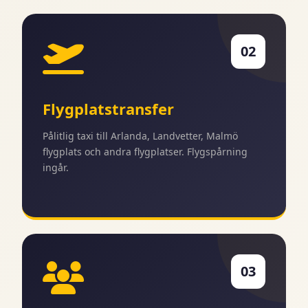
02
Flygplatstransfer
Pålitlig taxi till Arlanda, Landvetter, Malmö
flygplats och andra flygplatser. Flygspårning
ingår.
03