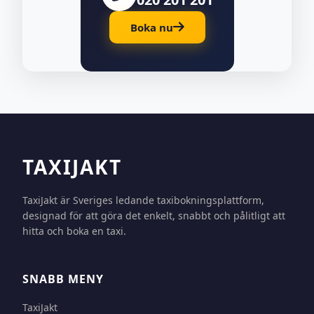
Boka nu
TAXIJAKT
TaxiJakt är Sveriges ledande taxibokningsplattform,
designad för att göra det enkelt, snabbt och pålitligt att
hitta och boka en taxi.
SNABB MENY
TaxiJakt