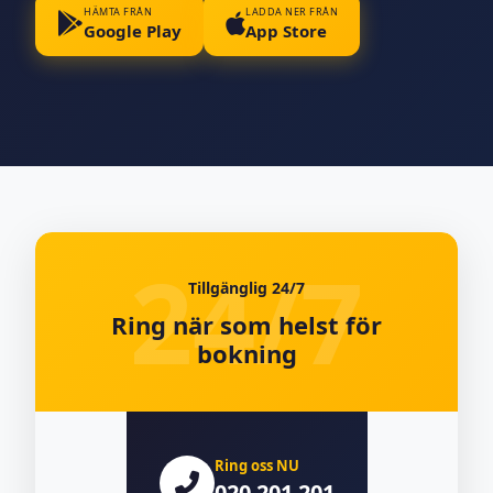
HÄMTA FRÅN
LADDA NER FRÅN
Google Play
App Store
Tillgänglig 24/7
Ring när som helst för
bokning
Ring oss NU
020 201 201