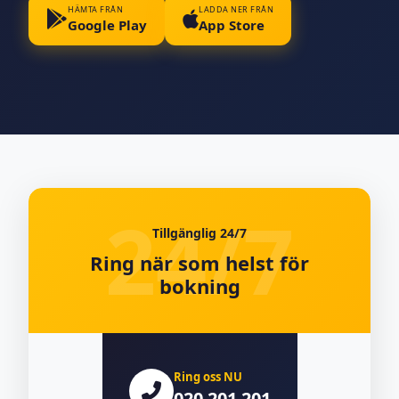
HÄMTA FRÅN
LADDA NER FRÅN
Google Play
App Store
Tillgänglig 24/7
Ring när som helst för
bokning
Ring oss NU
020 201 201