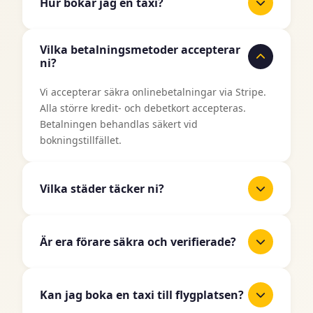
Hur bokar jag en taxi?
Det är enkelt att boka en taxi med TaxiJakt.
Vilka betalningsmetoder accepterar
Använd vårt bokningsformulär ovan, ange din
ni?
upphämtningsplats och destination, välj datum
och tid, och välj sedan din önskade fordonstyp.
Vi accepterar säkra onlinebetalningar via Stripe.
Du får ett omedelbart pris innan du bekräftar din
Alla större kredit- och debetkort accepteras.
bokning.
Betalningen behandlas säkert vid
bokningstillfället.
Vilka städer täcker ni?
TaxiJakt täcker alla större städer i Sverige
inklusive Stockholm, Göteborg, Malmö, Uppsala,
Är era förare säkra och verifierade?
Linköping, Västerås, Örebro, Norrköping,
Helsingborg, Jönköping och många fler. Vi
Ja, alla våra taxiförare är licensierade
expanderar kontinuerligt till fler områden.
professionella förare som har genomgått
Kan jag boka en taxi till flygplatsen?
noggranna bakgrundskontroller och verifiering.