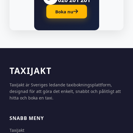
Boka nu
TAXIJAKT
TaxiJakt är Sveriges ledande taxibokningsplattform,
designad för att göra det enkelt, snabbt och pålitligt att
hitta och boka en taxi.
SNABB MENY
TaxiJakt