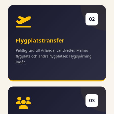
02
Flygplatstransfer
Pålitlig taxi till Arlanda, Landvetter, Malmö
flygplats och andra flygplatser. Flygspårning
ingår.
03