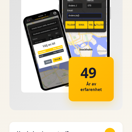
49
År av
erfarenhet